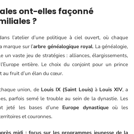
yales ont-elles façonné
miliales ?
dans l’atelier d’une politique à ciel ouvert, où chaque
a marque sur l’
arbre généalogique royal
. La généalogie,
le un vaste jeu de stratégies : alliances, élargissements,
 l’Europe entière. Le choix du conjoint pour un prince
t au fruit d’un élan du cœur.
 chaque union, de
Louis IX (Saint Louis)
à
Louis XIV
, a
hes, parfois semé le trouble au sein de la dynastie. Les
ont jeté les bases d’une
Europe dynastique
où les
erritoires et couronnes.
près midi : focus sur les programmes jeunesse de la