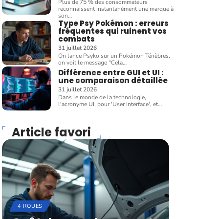
Plus de 75 % des consommateurs
reconnaissent instantanément une marque à
son
…
Type Psy Pokémon : erreurs
fréquentes qui ruinent vos
combats
31 juillet 2026
On lance Psyko sur un Pokémon Ténèbres,
on voit le message "Cela
…
Différence entre GUI et UI :
une comparaison détaillée
31 juillet 2026
Dans le monde de la technologie,
l'acronyme UI, pour 'User Interface', et
…
Article favori
4 ROUES