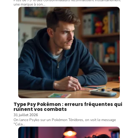
Plus de 75 % des consommateurs reconnaissent instantanément
une marque à son
…
Type Psy Pokémon : erreurs fréquentes qui
ruinent vos combats
31 juillet 2026
On lance Psyko sur un Pokémon Ténèbres, on voit le message
"Cela
…