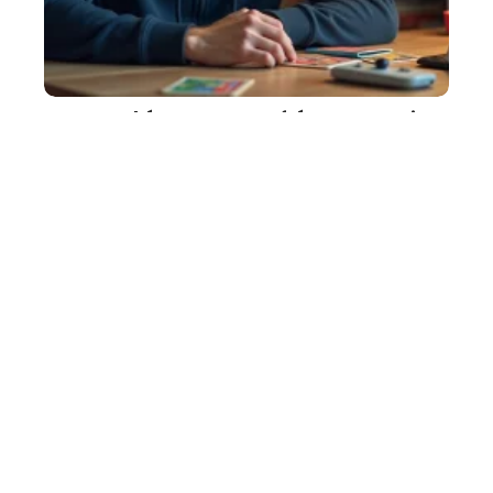
Type Psy Pokémon : erreurs fréquentes qui
ruinent vos combats
31 juillet 2026
On lance Psyko sur un Pokémon Ténèbres, on voit le message "Cela
…
Article favori
4 ROUES